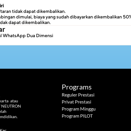
ri
taran tidak dapat dikembalikan.
ingan dimulai, biaya yang sudah dibayarkan dikembalikan 50%
idak dapat dikembalikan.
ar
ial WhatsApp Dua Dimensi
Programs
Reguler Prestasi
 
rta  atau 
Privat Prestasi
W NEUTRON  
Program Minggu
lah 
Program PILOT
endidikan.
Kec. 