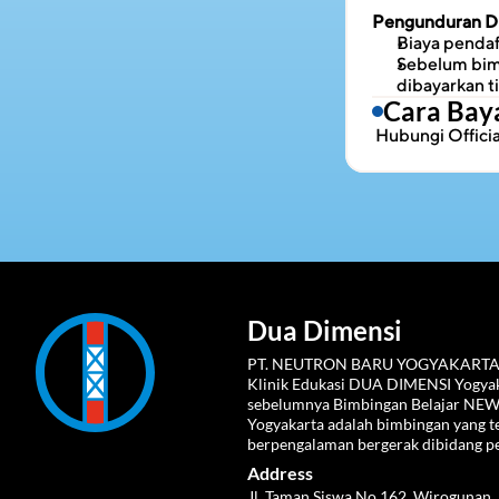
Pengunduran Di
Biaya pendaf
Sebelum bimb
dibayarkan t
Cara Bay
 Hubungi 
Offic
Dua Dimensi
PT. NEUTRON BARU YOGYAKARTA
Klinik Edukasi DUA DIMENSI Yogyaka
sebelumnya Bimbingan Belajar NE
Yogyakarta adalah bimbingan yang te
berpengalaman bergerak dibidang p
Address
Jl. Taman Siswa No.162, Wirogunan, 