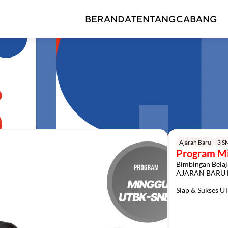
BERANDA
TENTANG
CABANG
Ajaran Baru
3 
Program M
Bimbingan Bela
AJARAN BARU 
Siap & Sukses 