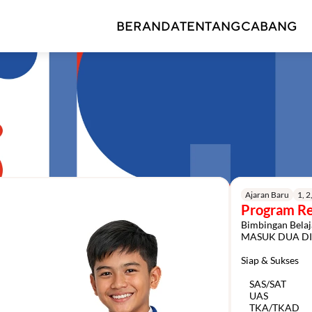
BERANDA
TENTANG
CABANG
Ajaran Baru
1, 
Program Re
Bimbingan Belaj
MASUK DUA DI
Siap & Sukses

    SAS/SAT

    UAS

    TKA/TKAD
