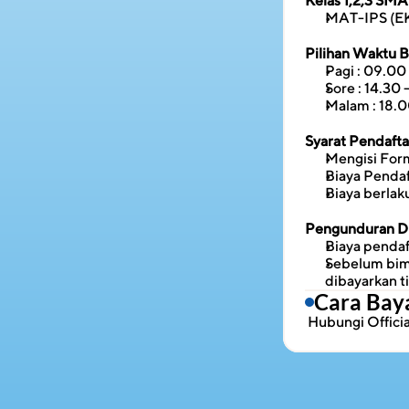
Kelas 1,2,3 SMA
MAT-IPS (
Pilihan Waktu 
Pagi : 09.00 
Sore : 14.30 
Malam : 18.0
Syarat Pendaft
Mengisi Form
Biaya Penda
Biaya berlak
Pengunduran Di
Biaya pendaf
Sebelum bimb
dibayarkan t
Cara Bay
 Hubungi 
Offic