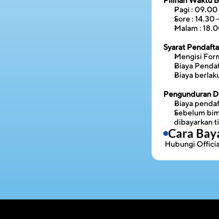
Pilihan Waktu 
Pagi : 09.00 
Sore : 14.30 
Malam : 18.0
Syarat Pendaft
Mengisi Form
Biaya Penda
Biaya berlak
Pengunduran Di
Biaya pendaf
Sebelum bimb
dibayarkan t
Cara Bay
 Hubungi 
Offic