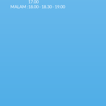
17.00
MALAM
:
18.00 - 18.30 - 19.00
PROGRAM PRIVAT PRESTASI
TUJUAN & RINCIAN PROGRAM
Membantu mengatasi kesulitan-kesulitan 
siswa dalam memahami setiap mata 
pelajaran.
Membantu mengatasi soal sulit yang 
diberikan di sekolah.
Mempersiapkan siswa agar mampu 
mengantisipasi soal-soal yang dihadapi 
dengan metode dan strategi tepat dan akurat.
Jadwal dan materi bimbingan di tentukan 