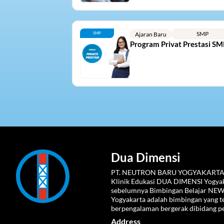
SMP
SMP
Ajaran Baru
Program Privat Prestasi SM
Dua Dimensi
PT. NEUTRON BARU YOGYAKARTA
Klinik Edukasi DUA DIMENSI Yogyaka
sebelumnya Bimbingan Belajar NE
Yogyakarta adalah bimbingan yang te
berpengalaman bergerak dibidang p
Address