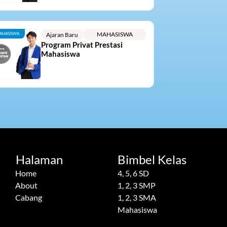
MAHASISWA
AHASISWA
Ajaran Baru
Program Privat Prestasi 
Mahasiswa
Halaman
Bimbel Kelas
Home
4, 5, 6 SD
About
1, 2, 3 SMP
Cabang
1, 2, 3 SMA
Mahasiswa