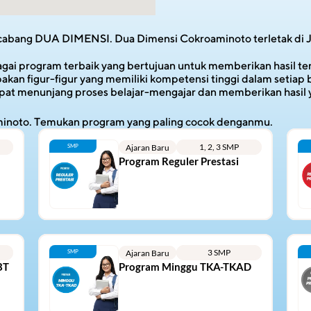
 cabang DUA DIMENSI. Dua Dimensi Cokroaminoto terletak di 
 program terbaik yang bertujuan untuk memberikan hasil terbaik
an figur-figur yang memiliki kompetensi tinggi dalam setiap b
dapat menunjang proses belajar-mengajar dan memberikan hasil 
minoto. Temukan program yang paling cocok denganmu.
1, 2, 3 SMP
SMP
Ajaran Baru
Program Reguler Prestasi
3 SMP
SMP
Ajaran Baru
NI
BT
Program Minggu TKA-TKAD