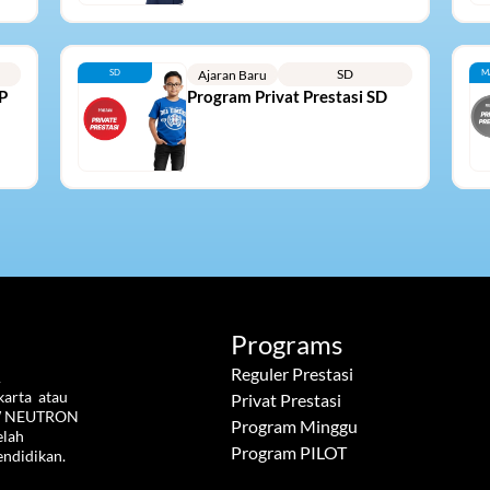
SD
SD
Ajaran Baru
M
P
Program Privat Prestasi SD
Programs
Reguler Prestasi
 
rta  atau 
Privat Prestasi
W NEUTRON  
Program Minggu
lah 
Program PILOT
endidikan.