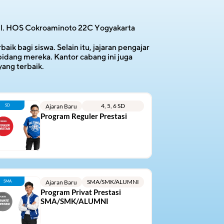
Jl. HOS Cokroaminoto 22C Yogyakarta
 bagi siswa. Selain itu, jajaran pengajar 
idang mereka. Kantor cabang ini juga 
yang terbaik.
4, 5, 6 SD
SD
Ajaran Baru
Program Reguler Prestasi
SMA/SMK/ALUMNI
SMA
Ajaran Baru
Program Privat Prestasi 
SMA/SMK/ALUMNI