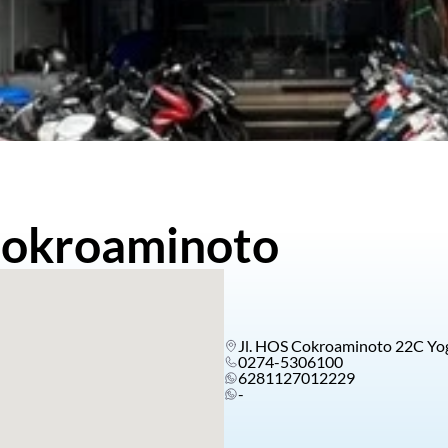
okroaminoto
Jl. HOS Cokroaminoto 22C Yo
0274-5306100
6281127012229
-