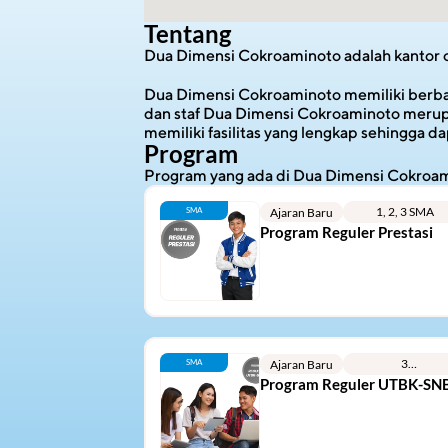
Tentang
Dua Dimensi Cokroaminoto adalah kantor
Dua Dimensi Cokroaminoto memiliki berbagai
dan staf Dua Dimensi Cokroaminoto merupak
memiliki fasilitas yang lengkap sehingga 
Program
Program yang ada di Dua Dimensi Cokroa
1, 2, 3 SMA
SMA
Ajaran Baru
Program Reguler Prestasi
3
SMA
Ajaran Baru
SMA/SMK/ALUM
Program Reguler UTBK-SN