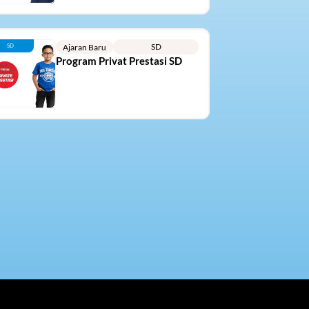
SD
SD
Ajaran Baru
Program Privat Prestasi SD