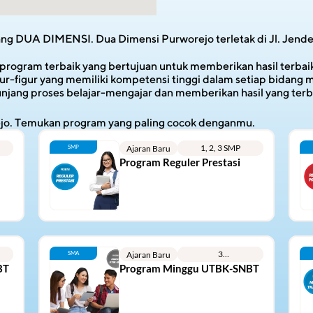
ng DUA DIMENSI. Dua Dimensi Purworejo terletak di Jl. Jende
ogram terbaik yang bertujuan untuk memberikan hasil terbaik ba
r-figur yang memiliki kompetensi tinggi dalam setiap bidang me
unjang proses belajar-mengajar dan memberikan hasil yang terb
jo. Temukan program yang paling cocok denganmu.
1, 2, 3 SMP
SMP
Ajaran Baru
Program Reguler Prestasi
3
SMA
Ajaran Baru
NI
SMA/SMK/ALUMNI
BT
Program Minggu UTBK-SNBT