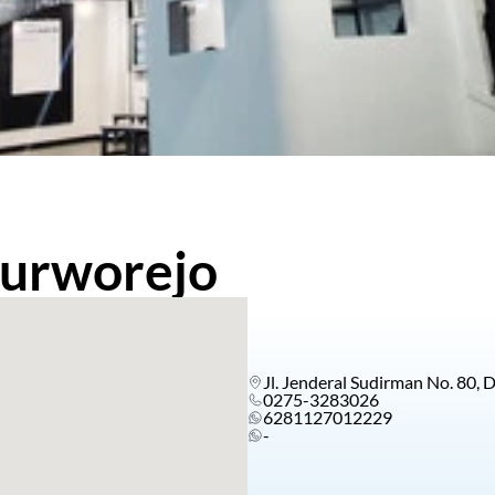
urworejo
Jl. Jenderal Sudirman No. 80,
0275-3283026
6281127012229
-