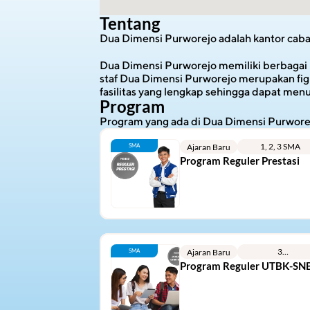
Tentang
Dua Dimensi Purworejo adalah kantor caba
Dua Dimensi Purworejo memiliki berbagai pr
staf Dua Dimensi Purworejo merupakan figu
fasilitas yang lengkap sehingga dapat men
Program
Program yang ada di Dua Dimensi Purwore
1, 2, 3 SMA
SMA
Ajaran Baru
Program Reguler Prestasi
3
SMA
Ajaran Baru
SMA/SMK/ALUM
Program Reguler UTBK-SN