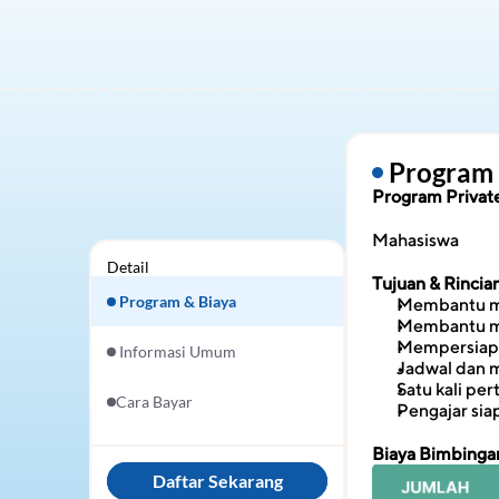
 Program
Program Private
Mahasiswa
Detail
Tujuan & Rinci
 Program & Biaya
Membantu men
Membantu men
Mempersiapka
 Informasi Umum
Jadwal dan m
Satu kali pe
Cara Bayar
Pengajar si
Biaya Bimbingan
Daftar Sekarang