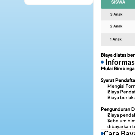
Biaya diatas b
 Informa
Mulai Bimbingan 
Syarat Pendaft
Mengisi Form
Biaya Penda
Biaya berlak
Pengunduran Di
Biaya pendaf
Sebelum bimb
dibayarkan t
Cara Bay