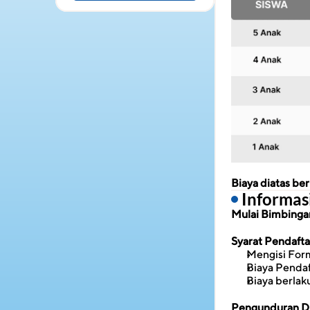
Biaya diatas b
 Informa
Mulai Bimbingan 
Syarat Pendaft
Mengisi Form
Biaya Penda
Biaya berlak
Pengunduran Di