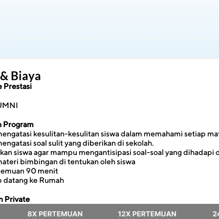
 & Biaya
 Prestasi
UMNI
an Program
gatasi kesulitan-kesulitan siswa dalam memahami setiap mat
gatasi soal sulit yang diberikan di sekolah.
n siswa agar mampu mengantisipasi soal-soal yang dihadapi d
ateri bimbingan di tentukan oleh siswa
rtemuan 90 menit
ap datang ke Rumah
 Private 