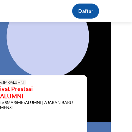
Daftar
A/SMK/ALUMNI
vat Prestasi 
/ALUMNI
vate SMA/SMK/ALUMNI | AJARAN BARU 
MENSI
