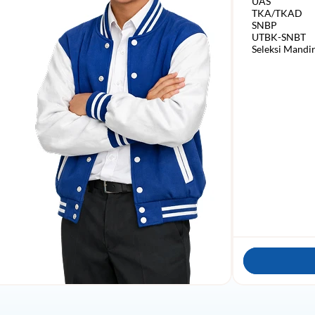
    UAS

    TKA/TKAD

    SNBP

    UTBK-SNBT
