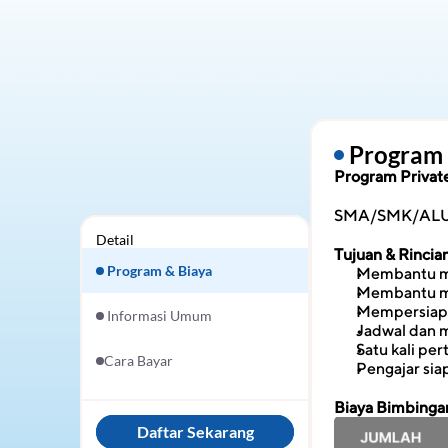
 Program
Program Private
SMA/SMK/AL
Detail
Tujuan & Rinci
 Program & Biaya
Membantu men
Membantu men
Mempersiapka
 Informasi Umum
Jadwal dan m
Satu kali pe
Cara Bayar
Pengajar si
Biaya Bimbingan
Daftar Sekarang