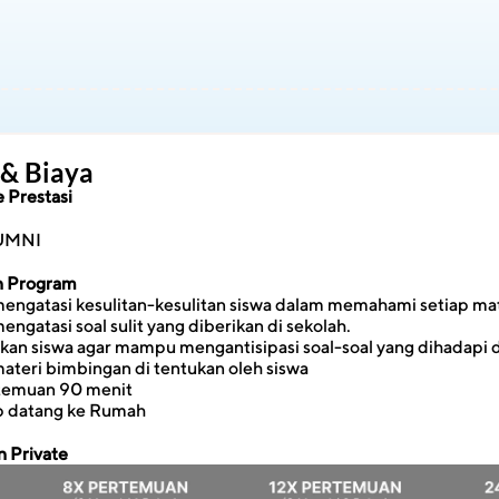
 & Biaya
 Prestasi
UMNI
an Program
gatasi kesulitan-kesulitan siswa dalam memahami setiap mat
gatasi soal sulit yang diberikan di sekolah.
n siswa agar mampu mengantisipasi soal-soal yang dihadapi d
ateri bimbingan di tentukan oleh siswa
rtemuan 90 menit
ap datang ke Rumah
 Private 