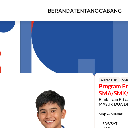
BERANDA
TENTANG
CABANG
Ajaran Baru
SM
Program Pri
SMA/SMK
Bimbingan Pri
MASUK DUA DI
Siap & Sukses

    SAS/SAT
