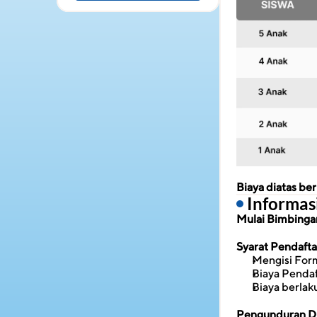
Biaya diatas b
 Informa
Mulai Bimbingan 
Syarat Pendaft
Mengisi Form
Biaya Penda
Biaya berlak
Pengunduran Di