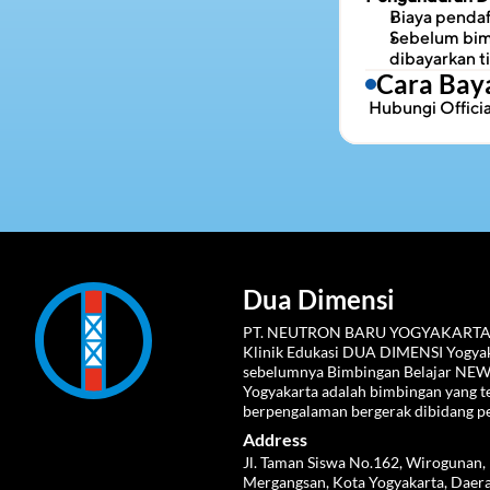
Biaya pendaf
Sebelum bimb
dibayarkan t
Cara Bay
 Hubungi 
Offic
Dua Dimensi
PT. NEUTRON BARU YOGYAKARTA
Klinik Edukasi DUA DIMENSI Yogyaka
sebelumnya Bimbingan Belajar NE
Yogyakarta adalah bimbingan yang te
berpengalaman bergerak dibidang p
Address
Jl. Taman Siswa No.162, Wirogunan, 
Mergangsan, Kota Yogyakarta, Daera